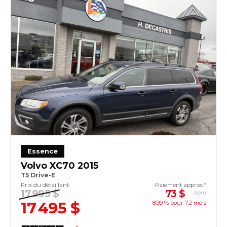
Essence
Volvo XC70 2015
T5 Drive-E
Prix du détaillant
Paiement approx.*
17 995 $
73 $
/sem
17 495 $
8.99 % pour
72
mois