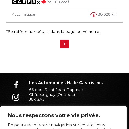
Voir le rapport
Automatique
138 028 km
*Se référer aux détails dans la page du véhicule.
1
Les Automobiles H. de Castris Inc.
66 boul Saint-Jean-Baptiste
Châteauguay (Québec)
J6K 3A5
(450) 699-7338
Nous respectons votre vie privée.
En poursuivant votre navigation sur ce site, vous
PARTENAIRES